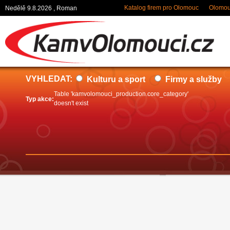
Katalog firem pro Olomouc
Olomouc
Nedělě 9.8.2026 , Roman
VYHLEDAT:
Kulturu a sport
Firmy a služby
Table 'kamvolomouci_production.core_category'
Typ akce:
doesn't exist