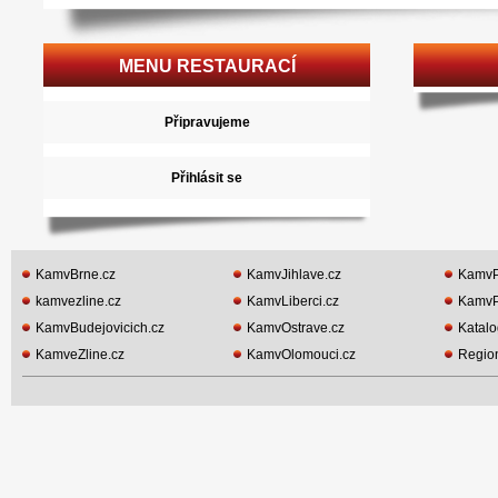
MENU RESTAURACÍ
Připravujeme
Přihlásit se
KamvBrne.cz
KamvJihlave.cz
KamvP
kamvezline.cz
KamvLiberci.cz
KamvP
KamvBudejovicich.cz
KamvOstrave.cz
Katalo
KamveZline.cz
KamvOlomouci.cz
Region