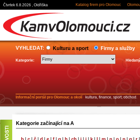
Katalog firem pro Olomouc
Olomouc
Čtvrtek 6.8.2026 , Oldřiška
VYHLEDAT:
Kulturu a sport
Firmy a služby
Kategorie:
Hledaný
Informační portál pro Olomouc a okolí
-
kultura, finance, sport, obchod.
Kategorie začínající na A
b
|
c
|
č
|
d
|
e
|
f
|
g
|
h
|
ch
|
i
|
j
|
k
|
l
|
m
|
n
|
o
|
p
|
q
|
r