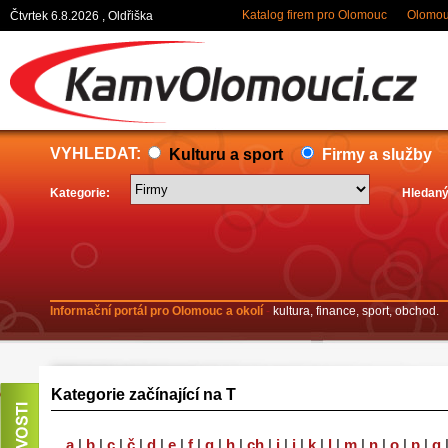
Katalog firem pro Olomouc
Olomouc
Čtvrtek 6.8.2026 , Oldřiška
VYHLEDAT:
Kulturu a sport
Firmy a služby
Kategorie:
Hledaný
Informační portál pro Olomouc a okolí
-
kultura, finance, sport, obchod.
Kategorie začínající na T
a
|
b
|
c
|
č
|
d
|
e
|
f
|
g
|
h
|
ch
|
i
|
j
|
k
|
l
|
m
|
n
|
o
|
p
|
q