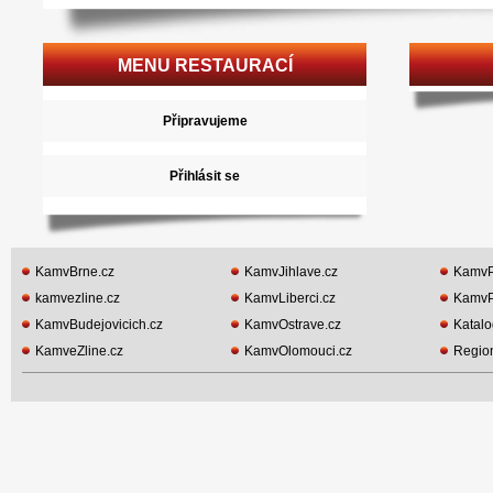
MENU RESTAURACÍ
Připravujeme
Přihlásit se
KamvBrne.cz
KamvJihlave.cz
KamvP
kamvezline.cz
KamvLiberci.cz
KamvP
KamvBudejovicich.cz
KamvOstrave.cz
Katalo
KamveZline.cz
KamvOlomouci.cz
Region