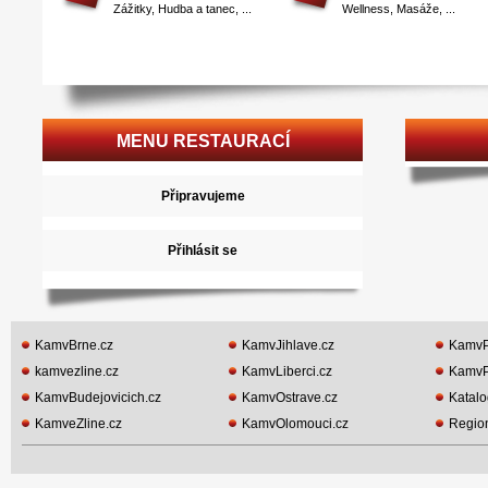
Zážitky
,
Hudba a tanec
, ...
Wellness
,
Masáže
, ...
MENU RESTAURACÍ
Připravujeme
Přihlásit se
KamvBrne.cz
KamvJihlave.cz
KamvP
kamvezline.cz
KamvLiberci.cz
KamvP
KamvBudejovicich.cz
KamvOstrave.cz
Katalo
KamveZline.cz
KamvOlomouci.cz
Region