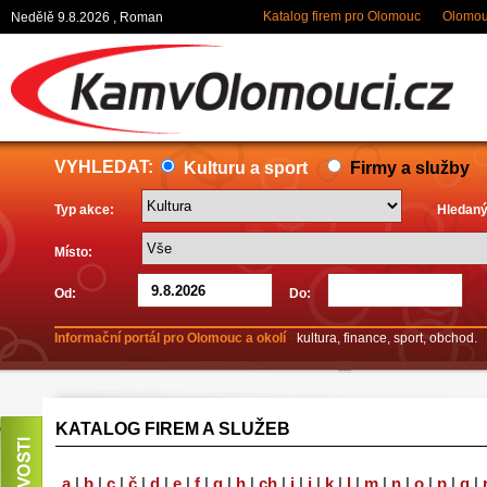
Katalog firem pro Olomouc
Olomouc
Nedělě 9.8.2026 , Roman
VYHLEDAT:
Kulturu a sport
Firmy a služby
Typ akce:
Hledaný
Místo:
Od:
Do:
Informační portál pro Olomouc a okolí
-
kultura, finance, sport, obchod.
KATALOG FIREM A SLUŽEB
a
|
b
|
c
|
č
|
d
|
e
|
f
|
g
|
h
|
ch
|
i
|
j
|
k
|
l
|
m
|
n
|
o
|
p
|
q
|