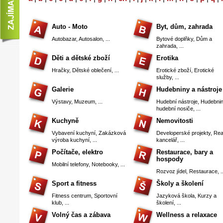
Auto - Moto
Byt, dům, zahrada
Autobazar
,
Autosalon
, ...
Bytové doplňky
,
Dům a
zahrada
, ...
Děti a dětské zboží
Erotika
Hračky
,
Dětské oblečení
, ...
Erotické zboží
,
Erotické
služby
, ...
Galerie
Hudebniny a nástroje
Výstavy
,
Muzeum
, ...
Hudební nástroje
,
Hudebnin
hudební nosiče
, ...
Kuchyně
Nemovitosti
Vybavení kuchyní
,
Zakázková
Developerské projekty
,
Real
výroba kuchyní
, ...
kancelář
, ...
Počítače, elektro
Restaurace, bary a
hospody
Mobilní telefony
,
Notebooky
, ...
Rozvoz jídel
,
Restaurace
, .
Sport a fitness
Školy a školení
Fitness centrum
,
Sportovní
Jazyková škola
,
Kurzy a
klub
, ...
školení
, ...
Volný čas a zábava
Wellness a relaxace